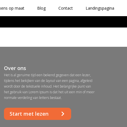
kens op maat
Blog
Contact
Landingspagina
Over ons
Het is al geruime tijd een bekend gegeven dat een lezer,
tijdens het bekijken van de layout van een pagina, afgeleid
wordt door de tekstuele inhoud. Het belangrijke punt van
het gebruik van Lorem Ipsum is dat het uit een min of meer
normale verdeling van letters bestaat.
Start met lezen