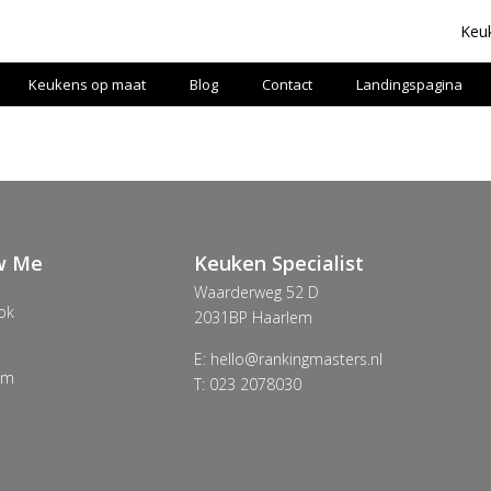
Keu
Keukens op maat
Blog
Contact
Landingspagina
w Me
Keuken Specialist
Waarderweg 52 D
ok
2031BP Haarlem
E: hello@rankingmasters.nl
am
T: 023 2078030